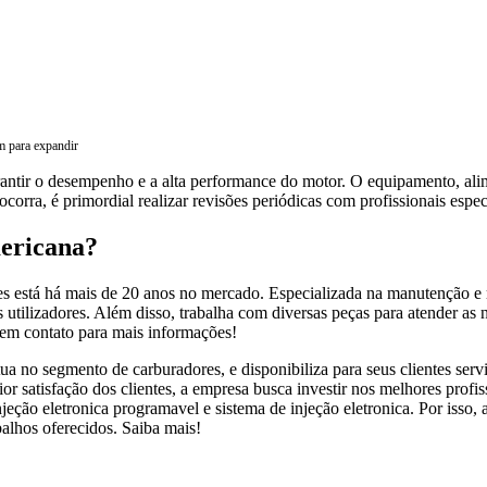
m para expandir
antir o desempenho e a alta performance do motor. O equipamento, alim
ocorra, é primordial realizar revisões periódicas com profissionais espe
ericana?
 está há mais de 20 anos no mercado. Especializada na manutenção e r
s utilizadores. Além disso, trabalha com diversas peças para atender as 
e em contato para mais informações!
 no segmento de carburadores, e disponibiliza para seus clientes servi
ior satisfação dos clientes, a empresa busca investir nos melhores prof
ção eletronica programavel e sistema de injeção eletronica. Por isso, 
balhos oferecidos. Saiba mais!