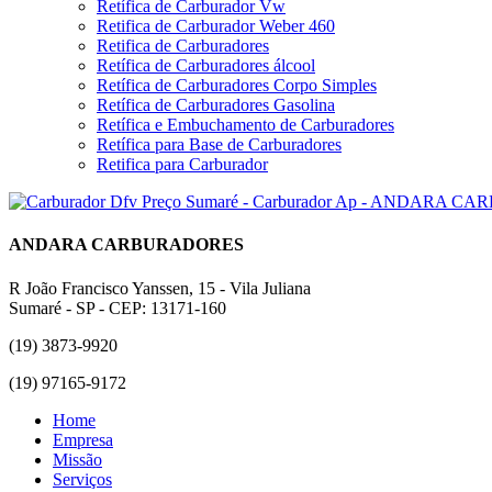
Retífica de Carburador Vw
Retifica de Carburador Weber 460
Retifica de Carburadores
Retífica de Carburadores álcool
Retífica de Carburadores Corpo Simples
Retífica de Carburadores Gasolina
Retífica e Embuchamento de Carburadores
Retífica para Base de Carburadores
Retifica para Carburador
ANDARA CARBURADORES
R João Francisco Yanssen, 15 - Vila Juliana
Sumaré - SP - CEP: 13171-160
(19) 3873-9920
(19) 97165-9172
Home
Empresa
Missão
Serviços