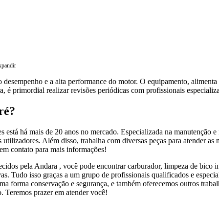
xpandir
o desempenho e a alta performance do motor. O equipamento, alimenta o
, é primordial realizar revisões periódicas com profissionais especiali
ré?
 está há mais de 20 anos no mercado. Especializada na manutenção e r
s utilizadores. Além disso, trabalha com diversas peças para atender as 
e em contato para mais informações!
cidos pela Andara , você pode encontrar carburador, limpeza de bico inj
ativas. Tudo isso graças a um grupo de profissionais qualificados e espe
ma forma conservação e segurança, e também oferecemos outros trabalh
o. Teremos prazer em atender você!