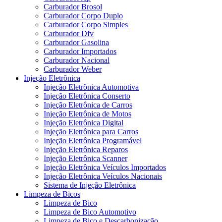
Carburador Brosol
Carburador Corpo Duplo
Carburador Corpo Simples
Carburador Dfv
Carburador Gasolina
Carburador Importados
Carburador Nacional
Carburador Weber
Injeção Eletrônica
Injeção Eletrônica Automotiva
Injeção Eletrônica Conserto
Injeção Eletrônica de Carros
Injeção Eletrônica de Motos
Injeção Eletrônica Digital
Injeção Eletrônica para Carros
Injeção Eletrônica Programável
Injeção Eletrônica Reparos
Injeção Eletrônica Scanner
Injeção Eletrônica Veículos Importados
Injeção Eletrônica Veículos Nacionais
Sistema de Injeção Eletrônica
Limpeza de Bicos
Limpeza de Bico
Limpeza de Bico Automotivo
Limpeza de Bico e Descarbonização