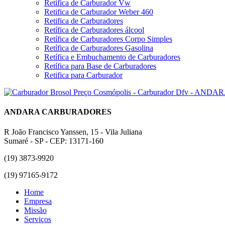
Retífica de Carburador Vw
Retifica de Carburador Weber 460
Retifica de Carburadores
Retífica de Carburadores álcool
Retífica de Carburadores Corpo Simples
Retífica de Carburadores Gasolina
Retífica e Embuchamento de Carburadores
Retífica para Base de Carburadores
Retifica para Carburador
ANDARA CARBURADORES
R João Francisco Yanssen, 15 - Vila Juliana
Sumaré - SP - CEP: 13171-160
(19) 3873-9920
(19) 97165-9172
Home
Empresa
Missão
Serviços