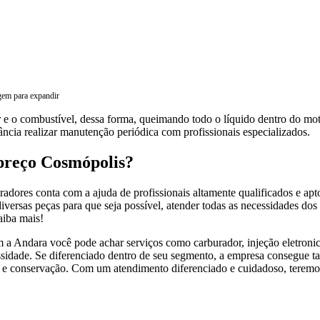
gem para expandir
e o combustível, dessa forma, queimando todo o líquido dentro do mot
ância realizar manutenção periódica com profissionais especializados.
preço Cosmópolis?
radores conta com a ajuda de profissionais altamente qualificados e a
ersas peças para que seja possível, atender todas as necessidades dos 
aiba mais!
 a Andara você pode achar serviços como carburador, injeção eletronica
ecessidade. Se diferenciado dentro de seu segmento, a empresa consegu
 e conservação. Com um atendimento diferenciado e cuidadoso, teremos 