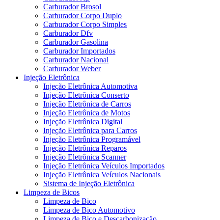
Carburador Brosol
Carburador Corpo Duplo
Carburador Corpo Simples
Carburador Dfv
Carburador Gasolina
Carburador Importados
Carburador Nacional
Carburador Weber
Injeção Eletrônica
Injeção Eletrônica Automotiva
Injeção Eletrônica Conserto
Injeção Eletrônica de Carros
Injeção Eletrônica de Motos
Injeção Eletrônica Digital
Injeção Eletrônica para Carros
Injeção Eletrônica Programável
Injeção Eletrônica Reparos
Injeção Eletrônica Scanner
Injeção Eletrônica Veículos Importados
Injeção Eletrônica Veículos Nacionais
Sistema de Injeção Eletrônica
Limpeza de Bicos
Limpeza de Bico
Limpeza de Bico Automotivo
Limpeza de Bico e Descarbonização