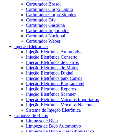
Carburador Brosol
Carburador Corpo Duplo
Carburador Corpo Simples
Carburador Dfv
Carburador Gasolina
Carburador Importados
Carburador Nacional
Carburador Weber
Injeção Eletrônica
Injeção Eletrônica Automotiva
Injeção Eletrônica Conserto
Injeção Eletrônica de Carros
Injeção Eletrônica de Motos
Injeção Eletrônica Digital
Injeção Eletrônica para Carros
Injeção Eletrônica Programável
Injeção Eletrônica Reparos
Injeção Eletrônica Scanner
Injeção Eletrônica Veículos Importados
Injeção Eletrônica Veículos Nacionais
Sistema de Injeção Eletrônica
Limpeza de Bicos
Limpeza de Bico
Limpeza de Bico Automotivo
Limpeza de Bico e Descarbonização