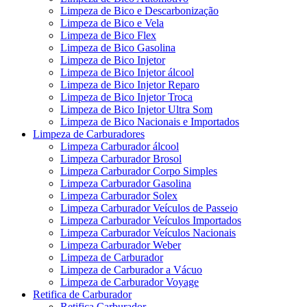
Limpeza de Bico e Descarbonização
Limpeza de Bico e Vela
Limpeza de Bico Flex
Limpeza de Bico Gasolina
Limpeza de Bico Injetor
Limpeza de Bico Injetor álcool
Limpeza de Bico Injetor Reparo
Limpeza de Bico Injetor Troca
Limpeza de Bico Injetor Ultra Som
Limpeza de Bico Nacionais e Importados
Limpeza de Carburadores
Limpeza Carburador álcool
Limpeza Carburador Brosol
Limpeza Carburador Corpo Simples
Limpeza Carburador Gasolina
Limpeza Carburador Solex
Limpeza Carburador Veículos de Passeio
Limpeza Carburador Veículos Importados
Limpeza Carburador Veículos Nacionais
Limpeza Carburador Weber
Limpeza de Carburador
Limpeza de Carburador a Vácuo
Limpeza de Carburador Voyage
Retifica de Carburador
Retifica Carburador