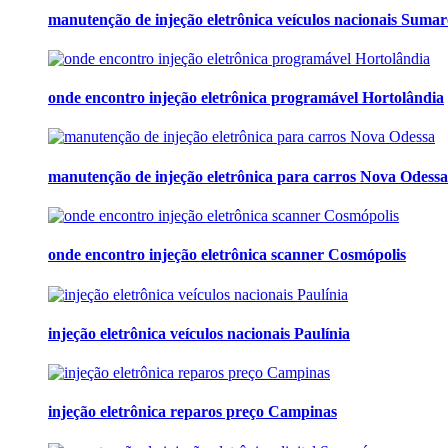
manutenção de injeção eletrônica veículos nacionais Sumar
onde encontro injeção eletrônica programável Hortolândia
manutenção de injeção eletrônica para carros Nova Odessa
onde encontro injeção eletrônica scanner Cosmópolis
injeção eletrônica veículos nacionais Paulínia
injeção eletrônica reparos preço Campinas