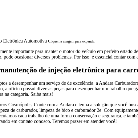
Clique na imagem para expandir
amente importante para manter o motor do veículo em perfeito estado d
, pode ocasionar diversos problemas. Por isso, é essencial contar com a
anutenção de injeção eletrônica para carr
ptos a desempenhar um serviço de de excelência, a Andara Carburadore
o, a oficina possui diversas peças para desempenhar um trabalho que gar
a na categoria. Saiba mais!
arros Cosmópolis, Conte com a Andara e tenha a solução que você busca 
impeza de carburador, limpeza de bico e carburador 2e. Com equipament
Executamos cada trabalho de uma forma conservação e segurança, e tamb
ntrando em contato conosco. Teremos prazer em atender você!