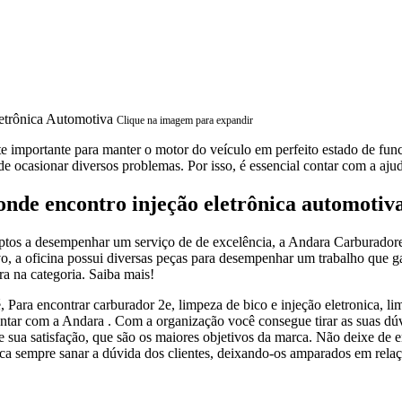
Clique na imagem para expandir
e importante para manter o motor do veículo em perfeito estado de fun
e ocasionar diversos problemas. Por isso, é essencial contar com a ajud
nde encontro injeção eletrônica automotiv
ptos a desempenhar um serviço de de excelência, a Andara Carburadore
o, a oficina possui diversas peças para desempenhar um trabalho que gar
a na categoria. Saiba mais!
ara encontrar carburador 2e, limpeza de bico e injeção eletronica, limp
ntar com a Andara . Com a organização você consegue tirar as suas dú
 e sua satisfação, que são os maiores objetivos da marca. Não deixe de
sca sempre sanar a dúvida dos clientes, deixando-os amparados em rela