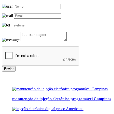
Enviar
manutenção de injeção eletrônica programável Campinas