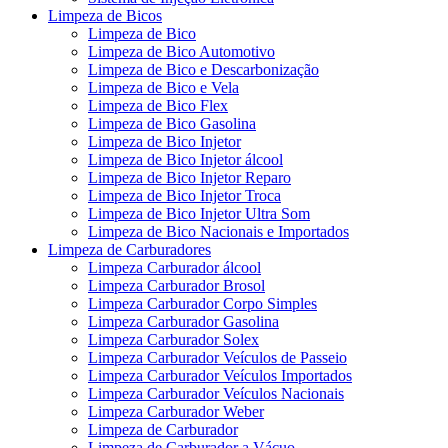
Limpeza de Bicos
Limpeza de Bico
Limpeza de Bico Automotivo
Limpeza de Bico e Descarbonização
Limpeza de Bico e Vela
Limpeza de Bico Flex
Limpeza de Bico Gasolina
Limpeza de Bico Injetor
Limpeza de Bico Injetor álcool
Limpeza de Bico Injetor Reparo
Limpeza de Bico Injetor Troca
Limpeza de Bico Injetor Ultra Som
Limpeza de Bico Nacionais e Importados
Limpeza de Carburadores
Limpeza Carburador álcool
Limpeza Carburador Brosol
Limpeza Carburador Corpo Simples
Limpeza Carburador Gasolina
Limpeza Carburador Solex
Limpeza Carburador Veículos de Passeio
Limpeza Carburador Veículos Importados
Limpeza Carburador Veículos Nacionais
Limpeza Carburador Weber
Limpeza de Carburador
Limpeza de Carburador a Vácuo