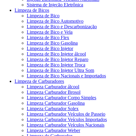
Sistema de Injeção Eletrônica
Limpeza de Bicos
Limpeza de Bico
Limpeza de Bico Automotivo
Limpeza de Bico e Descarbonização
Limpeza de Bico e Vela
Limpeza de Bico Flex
Limpeza de Bico Gasolina
Limpeza de Bico Injetor
Limpeza de Bico Injetor álcool
Limpeza de Bico Injetor Reparo
Limpeza de Bico Injetor Troca
Limpeza de Bico Injetor Ultra Som
Limpeza de Bico Nacionais e Importados
Limpeza de Carburadores
Limpeza Carburador álcool
Limpeza Carburador Brosol
Limpeza Carburador Corpo Simples
Limpeza Carburador Gasolina
Limpeza Carburador Solex
Limpeza Carburador Veículos de Passeio
Limpeza Carburador Veículos Importados
Limpeza Carburador Veículos Nacionais
Limpeza Carburador Weber
Limpeza de Carburador