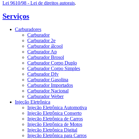
Lei 9610/98 - Lei de direitos autorais
.
Serviços
Carburadores
Carburador
Carburador 2e
Carburador álcool
Carburador Ap
Carburador Brosol
Carburador Corpo Duplo
Carburador Corpo Simples
Carburador Dfv
Carburador Gasolina
Carburador Importados
Carburador Nacional
Carburador Weber
Injeção Eletrônica
Injeção Eletrônica Automotiva
Injeção Eletrônica Conserto
Injeção Eletrônica de Carros
Injeção Eletrônica de Motos
Injeção Eletrônica Digital
Injeção Eletrônica para Carros