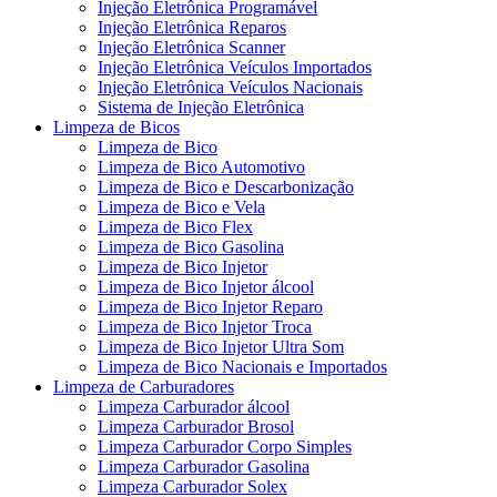
Injeção Eletrônica Programável
Injeção Eletrônica Reparos
Injeção Eletrônica Scanner
Injeção Eletrônica Veículos Importados
Injeção Eletrônica Veículos Nacionais
Sistema de Injeção Eletrônica
Limpeza de Bicos
Limpeza de Bico
Limpeza de Bico Automotivo
Limpeza de Bico e Descarbonização
Limpeza de Bico e Vela
Limpeza de Bico Flex
Limpeza de Bico Gasolina
Limpeza de Bico Injetor
Limpeza de Bico Injetor álcool
Limpeza de Bico Injetor Reparo
Limpeza de Bico Injetor Troca
Limpeza de Bico Injetor Ultra Som
Limpeza de Bico Nacionais e Importados
Limpeza de Carburadores
Limpeza Carburador álcool
Limpeza Carburador Brosol
Limpeza Carburador Corpo Simples
Limpeza Carburador Gasolina
Limpeza Carburador Solex