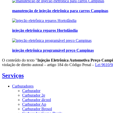
manutenção de injeção eletrônica para carros Campinas
injeção eletrônica reparos Hortolândia
injeção eletrônica programável preço Campinas
O conteúdo do texto "
Injeção Eletrônica Automotiva Preço Camp
violação de direito autoral – artigo 184 do Código Penal –
Lei 9610/98
Serviços
Carburadores
Carburador
Carburador 2e
Carburador álcool
Carburador Ap
Carburador Brosol