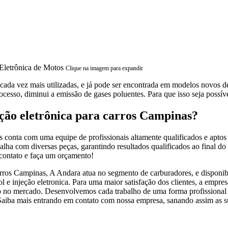
Clique na imagem para expandir
ada vez mais utilizadas, e já pode ser encontrada em modelos novos de 
ocesso, diminui a emissão de gases poluentes. Para que isso seja possíve
ção eletrônica para carros Campinas?
s conta com uma equipe de profissionais altamente qualificados e apto
alha com diversas peças, garantindo resultados qualificados ao final do 
 contato e faça um orçamento!
arros Campinas, A Andara atua no segmento de carburadores, e disponibi
ol e injeção eletronica. Para uma maior satisfação dos clientes, a empr
o no mercado. Desenvolvemos cada trabalho de uma forma profissional e
 Saiba mais entrando em contato com nossa empresa, sanando assim as s