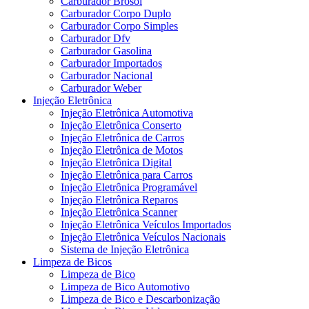
Carburador Brosol
Carburador Corpo Duplo
Carburador Corpo Simples
Carburador Dfv
Carburador Gasolina
Carburador Importados
Carburador Nacional
Carburador Weber
Injeção Eletrônica
Injeção Eletrônica Automotiva
Injeção Eletrônica Conserto
Injeção Eletrônica de Carros
Injeção Eletrônica de Motos
Injeção Eletrônica Digital
Injeção Eletrônica para Carros
Injeção Eletrônica Programável
Injeção Eletrônica Reparos
Injeção Eletrônica Scanner
Injeção Eletrônica Veículos Importados
Injeção Eletrônica Veículos Nacionais
Sistema de Injeção Eletrônica
Limpeza de Bicos
Limpeza de Bico
Limpeza de Bico Automotivo
Limpeza de Bico e Descarbonização