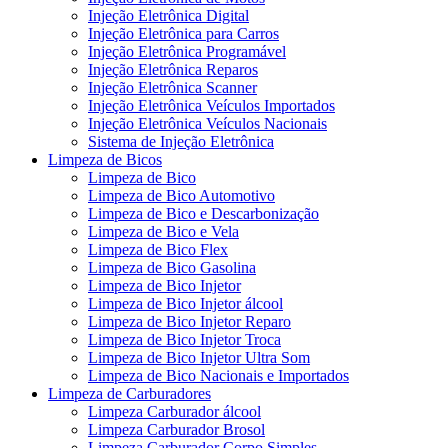
Injeção Eletrônica Digital
Injeção Eletrônica para Carros
Injeção Eletrônica Programável
Injeção Eletrônica Reparos
Injeção Eletrônica Scanner
Injeção Eletrônica Veículos Importados
Injeção Eletrônica Veículos Nacionais
Sistema de Injeção Eletrônica
Limpeza de Bicos
Limpeza de Bico
Limpeza de Bico Automotivo
Limpeza de Bico e Descarbonização
Limpeza de Bico e Vela
Limpeza de Bico Flex
Limpeza de Bico Gasolina
Limpeza de Bico Injetor
Limpeza de Bico Injetor álcool
Limpeza de Bico Injetor Reparo
Limpeza de Bico Injetor Troca
Limpeza de Bico Injetor Ultra Som
Limpeza de Bico Nacionais e Importados
Limpeza de Carburadores
Limpeza Carburador álcool
Limpeza Carburador Brosol
Limpeza Carburador Corpo Simples