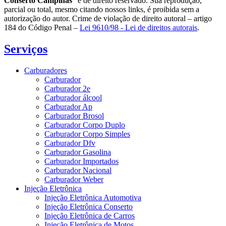
Conserto Campinas
" é de direito reservado. Sua reprodução,
parcial ou total, mesmo citando nossos links, é proibida sem a
autorização do autor. Crime de violação de direito autoral – artigo
184 do Código Penal –
Lei 9610/98 - Lei de direitos autorais
.
Serviços
Carburadores
Carburador
Carburador 2e
Carburador álcool
Carburador Ap
Carburador Brosol
Carburador Corpo Duplo
Carburador Corpo Simples
Carburador Dfv
Carburador Gasolina
Carburador Importados
Carburador Nacional
Carburador Weber
Injeção Eletrônica
Injeção Eletrônica Automotiva
Injeção Eletrônica Conserto
Injeção Eletrônica de Carros
Injeção Eletrônica de Motos