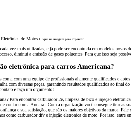
Clique na imagem para expandir
ada vez mais utilizadas, e já pode ser encontrada em modelos novos de
ocesso, diminui a emissão de gases poluentes. Para que isso seja possíve
ção eletrônica para carros Americana?
s conta com uma equipe de profissionais altamente qualificados e apto
alha com diversas peças, garantindo resultados qualificados ao final do 
 contato e faça um orçamento!
na? Para encontrar carburador 2e, limpeza de bico e injeção eletronica,
ode contar com a Andara . Com a organização você consegue tirar as su
onfiança e sua satisfação, que são os maiores objetivos da marca. Fale 
os como carburador dfv e injeção eletronica de moto. Por isso, entre e