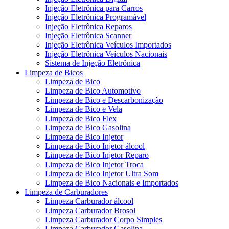
Injeção Eletrônica para Carros
Injeção Eletrônica Programável
Injeção Eletrônica Reparos
Injeção Eletrônica Scanner
Injeção Eletrônica Veículos Importados
Injeção Eletrônica Veículos Nacionais
Sistema de Injeção Eletrônica
Limpeza de Bicos
Limpeza de Bico
Limpeza de Bico Automotivo
Limpeza de Bico e Descarbonização
Limpeza de Bico e Vela
Limpeza de Bico Flex
Limpeza de Bico Gasolina
Limpeza de Bico Injetor
Limpeza de Bico Injetor álcool
Limpeza de Bico Injetor Reparo
Limpeza de Bico Injetor Troca
Limpeza de Bico Injetor Ultra Som
Limpeza de Bico Nacionais e Importados
Limpeza de Carburadores
Limpeza Carburador álcool
Limpeza Carburador Brosol
Limpeza Carburador Corpo Simples
Limpeza Carburador Gasolina