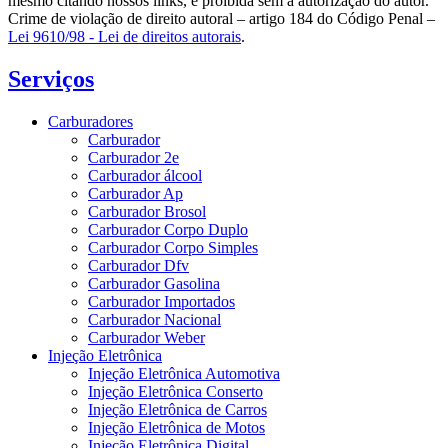
mesmo citando nossos links, é proibida sem a autorização do autor.
Crime de violação de direito autoral – artigo 184 do Código Penal –
Lei 9610/98 - Lei de direitos autorais
.
Serviços
Carburadores
Carburador
Carburador 2e
Carburador álcool
Carburador Ap
Carburador Brosol
Carburador Corpo Duplo
Carburador Corpo Simples
Carburador Dfv
Carburador Gasolina
Carburador Importados
Carburador Nacional
Carburador Weber
Injeção Eletrônica
Injeção Eletrônica Automotiva
Injeção Eletrônica Conserto
Injeção Eletrônica de Carros
Injeção Eletrônica de Motos
Injeção Eletrônica Digital