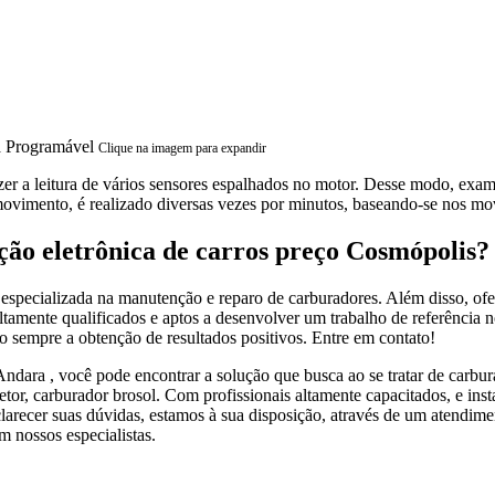
Clique na imagem para expandir
er a leitura de vários sensores espalhados no motor. Desse modo, exam
ovimento, é realizado diversas vezes por minutos, baseando-se nos m
ção eletrônica de carros preço Cosmópolis?
specializada na manutenção e reparo de carburadores. Além disso, ofer
altamente qualificados e aptos a desenvolver um trabalho de referência
o sempre a obtenção de resultados positivos. Entre em contato!
Andara , você pode encontrar a solução que busca ao se tratar de carb
jetor, carburador brosol. Com profissionais altamente capacitados, e in
clarecer suas dúvidas, estamos à sua disposição, através de um atend
m nossos especialistas.