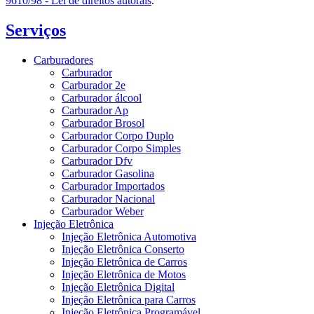
9610/98 - Lei de direitos autorais
.
Serviços
Carburadores
Carburador
Carburador 2e
Carburador álcool
Carburador Ap
Carburador Brosol
Carburador Corpo Duplo
Carburador Corpo Simples
Carburador Dfv
Carburador Gasolina
Carburador Importados
Carburador Nacional
Carburador Weber
Injeção Eletrônica
Injeção Eletrônica Automotiva
Injeção Eletrônica Conserto
Injeção Eletrônica de Carros
Injeção Eletrônica de Motos
Injeção Eletrônica Digital
Injeção Eletrônica para Carros
Injeção Eletrônica Programável