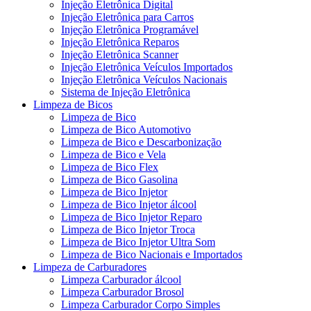
Injeção Eletrônica Digital
Injeção Eletrônica para Carros
Injeção Eletrônica Programável
Injeção Eletrônica Reparos
Injeção Eletrônica Scanner
Injeção Eletrônica Veículos Importados
Injeção Eletrônica Veículos Nacionais
Sistema de Injeção Eletrônica
Limpeza de Bicos
Limpeza de Bico
Limpeza de Bico Automotivo
Limpeza de Bico e Descarbonização
Limpeza de Bico e Vela
Limpeza de Bico Flex
Limpeza de Bico Gasolina
Limpeza de Bico Injetor
Limpeza de Bico Injetor álcool
Limpeza de Bico Injetor Reparo
Limpeza de Bico Injetor Troca
Limpeza de Bico Injetor Ultra Som
Limpeza de Bico Nacionais e Importados
Limpeza de Carburadores
Limpeza Carburador álcool
Limpeza Carburador Brosol
Limpeza Carburador Corpo Simples