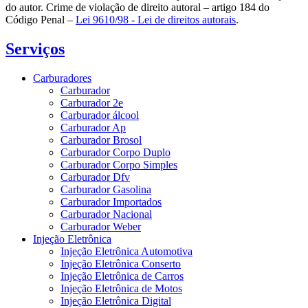
do autor. Crime de violação de direito autoral – artigo 184 do
Código Penal –
Lei 9610/98 - Lei de direitos autorais
.
Serviços
Carburadores
Carburador
Carburador 2e
Carburador álcool
Carburador Ap
Carburador Brosol
Carburador Corpo Duplo
Carburador Corpo Simples
Carburador Dfv
Carburador Gasolina
Carburador Importados
Carburador Nacional
Carburador Weber
Injeção Eletrônica
Injeção Eletrônica Automotiva
Injeção Eletrônica Conserto
Injeção Eletrônica de Carros
Injeção Eletrônica de Motos
Injeção Eletrônica Digital