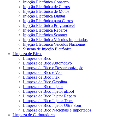
Injeção Eletrônica Conserto
Injeção Eletrônica de Carros
Injeção Eletrônica de Motos
Injeção Eletrônica Digital
Injeção Eletrônica para Carros
Injeção Eletrônica Programável
Injeção Eletrônica Reparos
Injeção Eletrônica Scanner
Injeção Eletrônica Veículos Importados
Injeção Eletrônica Veículos Nacionais
Sistema de Injeção Eletrônica
Limpeza de Bicos
Limpeza de Bico
Limpeza de Bico Automotivo
Limpeza de Bico e Descarbonização
Limpeza de Bico e Vela
Limpeza de Bico Flex
Limpeza de Bico Gasolina
Limpeza de Bico Injetor
Limpeza de Bico Injetor álcool
Limpeza de Bico Injetor Reparo
Limpeza de Bico Injetor Troca
Limpeza de Bico Injetor Ultra Som
Limpeza de Bico Nacionais e Importados
Limpeza de Carburadores