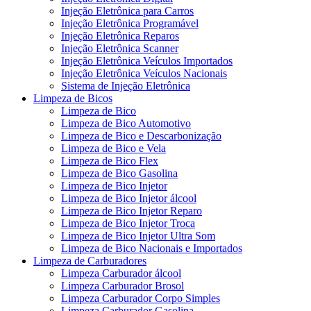
Injeção Eletrônica para Carros
Injeção Eletrônica Programável
Injeção Eletrônica Reparos
Injeção Eletrônica Scanner
Injeção Eletrônica Veículos Importados
Injeção Eletrônica Veículos Nacionais
Sistema de Injeção Eletrônica
Limpeza de Bicos
Limpeza de Bico
Limpeza de Bico Automotivo
Limpeza de Bico e Descarbonização
Limpeza de Bico e Vela
Limpeza de Bico Flex
Limpeza de Bico Gasolina
Limpeza de Bico Injetor
Limpeza de Bico Injetor álcool
Limpeza de Bico Injetor Reparo
Limpeza de Bico Injetor Troca
Limpeza de Bico Injetor Ultra Som
Limpeza de Bico Nacionais e Importados
Limpeza de Carburadores
Limpeza Carburador álcool
Limpeza Carburador Brosol
Limpeza Carburador Corpo Simples
Limpeza Carburador Gasolina