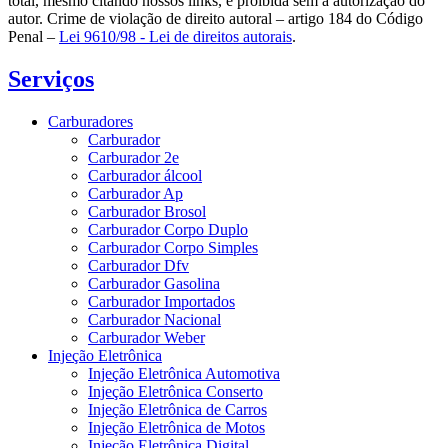
total, mesmo citando nossos links, é proibida sem a autorização do
autor. Crime de violação de direito autoral – artigo 184 do Código
Penal –
Lei 9610/98 - Lei de direitos autorais
.
Serviços
Carburadores
Carburador
Carburador 2e
Carburador álcool
Carburador Ap
Carburador Brosol
Carburador Corpo Duplo
Carburador Corpo Simples
Carburador Dfv
Carburador Gasolina
Carburador Importados
Carburador Nacional
Carburador Weber
Injeção Eletrônica
Injeção Eletrônica Automotiva
Injeção Eletrônica Conserto
Injeção Eletrônica de Carros
Injeção Eletrônica de Motos
Injeção Eletrônica Digital