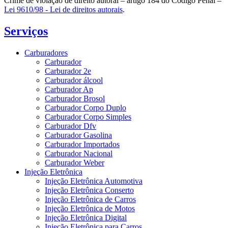
Crime de violação de direito autoral – artigo 184 do Código Penal –
Lei 9610/98 - Lei de direitos autorais
.
Serviços
Carburadores
Carburador
Carburador 2e
Carburador álcool
Carburador Ap
Carburador Brosol
Carburador Corpo Duplo
Carburador Corpo Simples
Carburador Dfv
Carburador Gasolina
Carburador Importados
Carburador Nacional
Carburador Weber
Injeção Eletrônica
Injeção Eletrônica Automotiva
Injeção Eletrônica Conserto
Injeção Eletrônica de Carros
Injeção Eletrônica de Motos
Injeção Eletrônica Digital
Injeção Eletrônica para Carros