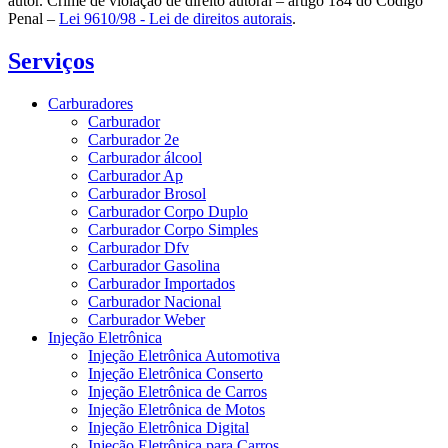
autor. Crime de violação de direito autoral – artigo 184 do Código
Penal –
Lei 9610/98 - Lei de direitos autorais
.
Serviços
Carburadores
Carburador
Carburador 2e
Carburador álcool
Carburador Ap
Carburador Brosol
Carburador Corpo Duplo
Carburador Corpo Simples
Carburador Dfv
Carburador Gasolina
Carburador Importados
Carburador Nacional
Carburador Weber
Injeção Eletrônica
Injeção Eletrônica Automotiva
Injeção Eletrônica Conserto
Injeção Eletrônica de Carros
Injeção Eletrônica de Motos
Injeção Eletrônica Digital
Injeção Eletrônica para Carros