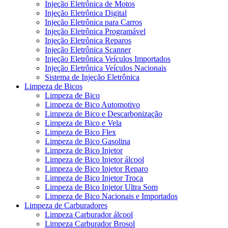
Injeção Eletrônica de Motos
Injeção Eletrônica Digital
Injeção Eletrônica para Carros
Injeção Eletrônica Programável
Injeção Eletrônica Reparos
Injeção Eletrônica Scanner
Injeção Eletrônica Veículos Importados
Injeção Eletrônica Veículos Nacionais
Sistema de Injeção Eletrônica
Limpeza de Bicos
Limpeza de Bico
Limpeza de Bico Automotivo
Limpeza de Bico e Descarbonização
Limpeza de Bico e Vela
Limpeza de Bico Flex
Limpeza de Bico Gasolina
Limpeza de Bico Injetor
Limpeza de Bico Injetor álcool
Limpeza de Bico Injetor Reparo
Limpeza de Bico Injetor Troca
Limpeza de Bico Injetor Ultra Som
Limpeza de Bico Nacionais e Importados
Limpeza de Carburadores
Limpeza Carburador álcool
Limpeza Carburador Brosol