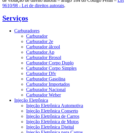
de violação de direito autoral – artigo 184 do Código Penal –
Lei
9610/98 - Lei de direitos autorais
.
Serviços
Carburadores
Carburador
Carburador 2e
Carburador álcool
Carburador Ap
Carburador Brosol
Carburador Corpo Duplo
Carburador Corpo Simples
Carburador Dfv
Carburador Gasolina
Carburador Importados
Carburador Nacional
Carburador Weber
Injeção Eletrônica
Injeção Eletrônica Automotiva
Injeção Eletrônica Conserto
Injeção Eletrônica de Carros
Injeção Eletrônica de Motos
Injeção Eletrônica Digital
Injeção Eletrônica para Carros