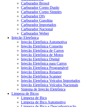
Carburador Brosol
Carburador Corpo Duplo
Carburador Corpo Simples
Carburador Dfv
Carburador Gasolina
Carburador Importados
Carburador Nacional
Carburador Weber
Injeção Eletrônica
Injeção Eletrônica Automotiva
Injeção Eletrônica Conserto
Injeção Eletrônica de Carros
Injeção Eletrônica de Motos
Injeção Eletrônica Digital
Injeção Eletrônica para Carros
Injeção Eletrônica Programável
Injeção Eletrônica Reparos
Injeção Eletrônica Scanner
Injeção Eletrônica Veículos Importados
Injeção Eletrônica Veículos Nacionais
Sistema de Injeção Eletrônica
Limpeza de Bicos
Limpeza de Bico
Limpeza de Bico Automotivo
Limpeza de Bico e Descarbonização