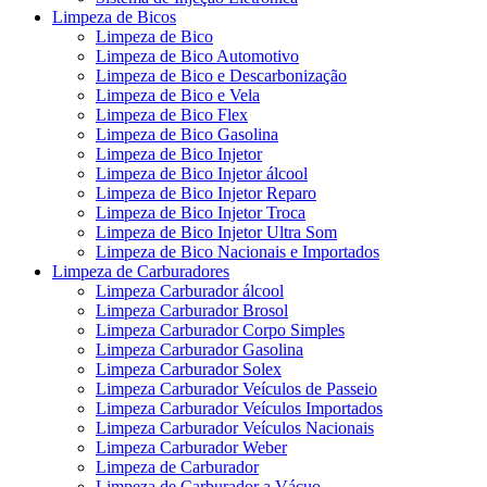
Limpeza de Bicos
Limpeza de Bico
Limpeza de Bico Automotivo
Limpeza de Bico e Descarbonização
Limpeza de Bico e Vela
Limpeza de Bico Flex
Limpeza de Bico Gasolina
Limpeza de Bico Injetor
Limpeza de Bico Injetor álcool
Limpeza de Bico Injetor Reparo
Limpeza de Bico Injetor Troca
Limpeza de Bico Injetor Ultra Som
Limpeza de Bico Nacionais e Importados
Limpeza de Carburadores
Limpeza Carburador álcool
Limpeza Carburador Brosol
Limpeza Carburador Corpo Simples
Limpeza Carburador Gasolina
Limpeza Carburador Solex
Limpeza Carburador Veículos de Passeio
Limpeza Carburador Veículos Importados
Limpeza Carburador Veículos Nacionais
Limpeza Carburador Weber
Limpeza de Carburador
Limpeza de Carburador a Vácuo