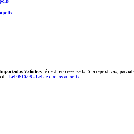
ópolis
 Importados Valinhos
" é de direito reservado. Sua reprodução, parcial
nal –
Lei 9610/98 - Lei de direitos autorais
.