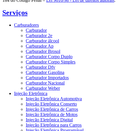
184 do Código Penal –
Lei 9610/98 - Lei de direitos autorais
.
Serviços
Carburadores
Carburador
Carburador 2e
Carburador álcool
Carburador Ap
Carburador Brosol
Carburador Corpo Duplo
Carburador Corpo Simples
Carburador Dfv
Carburador Gasolina
Carburador Importados
Carburador Nacional
Carburador Weber
Injeção Eletrônica
Injeção Eletrônica Automotiva
Injeção Eletrônica Conserto
Injeção Eletrônica de Carros
Injeção Eletrônica de Motos
Injeção Eletrônica Digital
Injeção Eletrônica para Carros
Injeção Eletrônica Programável