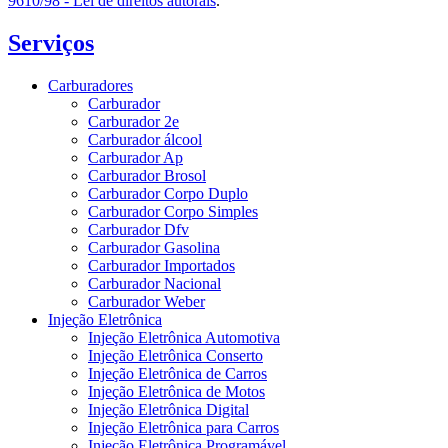
9610/98 - Lei de direitos autorais
.
Serviços
Carburadores
Carburador
Carburador 2e
Carburador álcool
Carburador Ap
Carburador Brosol
Carburador Corpo Duplo
Carburador Corpo Simples
Carburador Dfv
Carburador Gasolina
Carburador Importados
Carburador Nacional
Carburador Weber
Injeção Eletrônica
Injeção Eletrônica Automotiva
Injeção Eletrônica Conserto
Injeção Eletrônica de Carros
Injeção Eletrônica de Motos
Injeção Eletrônica Digital
Injeção Eletrônica para Carros
Injeção Eletrônica Programável