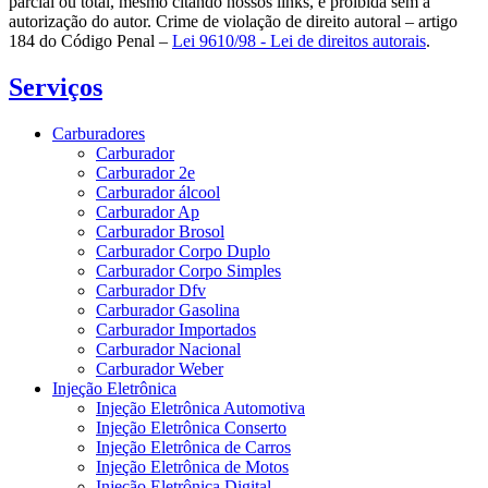
parcial ou total, mesmo citando nossos links, é proibida sem a
autorização do autor. Crime de violação de direito autoral – artigo
184 do Código Penal –
Lei 9610/98 - Lei de direitos autorais
.
Serviços
Carburadores
Carburador
Carburador 2e
Carburador álcool
Carburador Ap
Carburador Brosol
Carburador Corpo Duplo
Carburador Corpo Simples
Carburador Dfv
Carburador Gasolina
Carburador Importados
Carburador Nacional
Carburador Weber
Injeção Eletrônica
Injeção Eletrônica Automotiva
Injeção Eletrônica Conserto
Injeção Eletrônica de Carros
Injeção Eletrônica de Motos
Injeção Eletrônica Digital