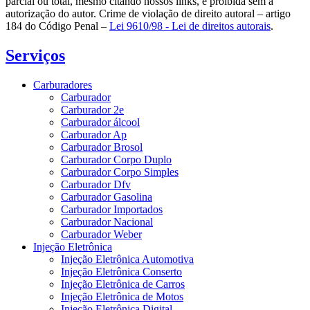
parcial ou total, mesmo citando nossos links, é proibida sem a
autorização do autor. Crime de violação de direito autoral – artigo
184 do Código Penal –
Lei 9610/98 - Lei de direitos autorais
.
Serviços
Carburadores
Carburador
Carburador 2e
Carburador álcool
Carburador Ap
Carburador Brosol
Carburador Corpo Duplo
Carburador Corpo Simples
Carburador Dfv
Carburador Gasolina
Carburador Importados
Carburador Nacional
Carburador Weber
Injeção Eletrônica
Injeção Eletrônica Automotiva
Injeção Eletrônica Conserto
Injeção Eletrônica de Carros
Injeção Eletrônica de Motos
Injeção Eletrônica Digital