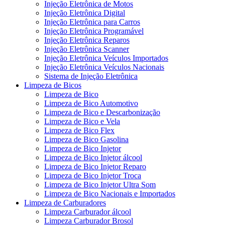
Injeção Eletrônica de Motos
Injeção Eletrônica Digital
Injeção Eletrônica para Carros
Injeção Eletrônica Programável
Injeção Eletrônica Reparos
Injeção Eletrônica Scanner
Injeção Eletrônica Veículos Importados
Injeção Eletrônica Veículos Nacionais
Sistema de Injeção Eletrônica
Limpeza de Bicos
Limpeza de Bico
Limpeza de Bico Automotivo
Limpeza de Bico e Descarbonização
Limpeza de Bico e Vela
Limpeza de Bico Flex
Limpeza de Bico Gasolina
Limpeza de Bico Injetor
Limpeza de Bico Injetor álcool
Limpeza de Bico Injetor Reparo
Limpeza de Bico Injetor Troca
Limpeza de Bico Injetor Ultra Som
Limpeza de Bico Nacionais e Importados
Limpeza de Carburadores
Limpeza Carburador álcool
Limpeza Carburador Brosol