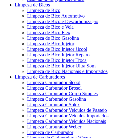
Limpeza de Bicos
Limpeza de Bico
Limpeza de Bico Automotivo
Limpeza de Bico e Descarbonização
Limpeza de Bico e Vela
Limpeza de Bico Flex
Limpeza de Bico Gasolina
Limpeza de Bico Injetor
Limpeza de Bico Injetor álcool
Limpeza de Bico Injetor Reparo
Limpeza de Bico Injetor Troca
Limpeza de Bico Injetor Ultra Som
Limpeza de Bico Nacionais e Importados
Limpeza de Carburadores
Limpeza Carburador álcool
Limpeza Carburador Brosol
Limpeza Carburador Corpo Simples
Limpeza Carburador Gasolina
Limpeza Carburador Solex
Limpeza Carburador Veículos de Passeio
Limpeza Carburador Veículos Importados
Limpeza Carburador Veículos Nacionais
Limpeza Carburador Weber
Limpeza de Carburador
Limpeza de Carburador a Vácuo