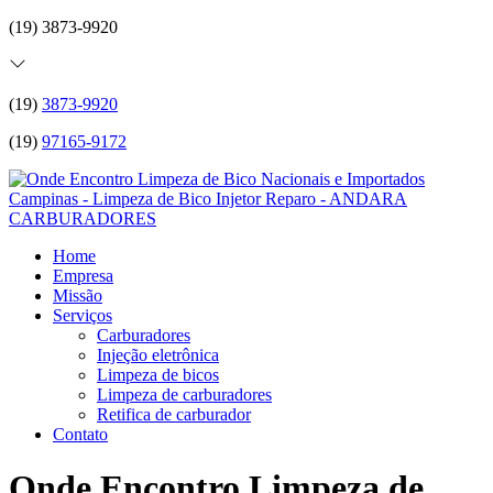
(19) 3873-9920
(19)
3873-9920
(19)
97165-9172
Home
Empresa
Missão
Serviços
Carburadores
Injeção eletrônica
Limpeza de bicos
Limpeza de carburadores
Retifica de carburador
Contato
Onde Encontro Limpeza de