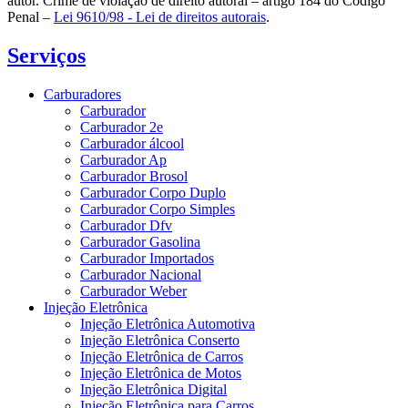
autor. Crime de violação de direito autoral – artigo 184 do Código
Penal –
Lei 9610/98 - Lei de direitos autorais
.
Serviços
Carburadores
Carburador
Carburador 2e
Carburador álcool
Carburador Ap
Carburador Brosol
Carburador Corpo Duplo
Carburador Corpo Simples
Carburador Dfv
Carburador Gasolina
Carburador Importados
Carburador Nacional
Carburador Weber
Injeção Eletrônica
Injeção Eletrônica Automotiva
Injeção Eletrônica Conserto
Injeção Eletrônica de Carros
Injeção Eletrônica de Motos
Injeção Eletrônica Digital
Injeção Eletrônica para Carros