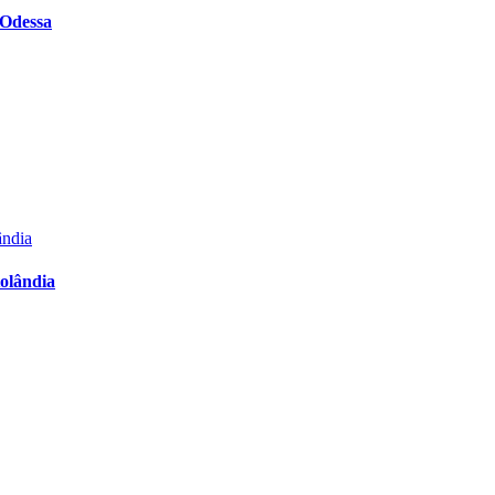
 Odessa
olândia