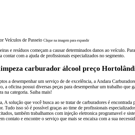
Clique na imagem para expandir
iras e resíduos começam a causar determinados danos ao veículo. Para i
ia contar com a ajuda de profissionais especializados no segmento.
impeza carburador álcool preço Hortolând
ptos a desempenhar um serviço de de excelência, a Andara Carburadore
o, a oficina possui diversas peças para desempenhar um trabalho que gar
a na categoria. Saiba mais!
ia, A solução que você busca ao se tratar de carburadores é encontra
 Tudo isso só é possível graças ao time de profissionais especializados
 citados, também trabalhamos com injeção eletronica programavel e sis
e em contato e encontre o serviço que mais se encaixa com a sua necess