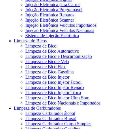
Injeção Eletrônica para Carros
Injeção Eletrônica Programável
Injeção Eletrônica Reparos
Injeção Eletrônica Scanner
Injeção Eletrônica Veículos Importados
Injeção Eletrônica Veículos Nacionais
Sistema de Injeção Eletrônica
Limpeza de Bicos
Limpeza de Bico
Limpeza de Bico Automotivo
Limpeza de Bico e Descarbonização
Limpeza de Bico e Vela
Limpeza de Bico Flex
Limpeza de Bico Gasolina
Limpeza de Bico Injetor
Limpeza de Bico Injetor álcool
Limpeza de Bico Injetor Reparo
Limpeza de Bico Injetor Troca
Limpeza de Bico Injetor Ultra Som
Limpeza de Bico Nacionais e Importados
Limpeza de Carburadores
Limpeza Carburador álcool
Limpeza Carburador Brosol
Limpeza Carburador Corpo Simples
Limpeza Carburador Gasolina