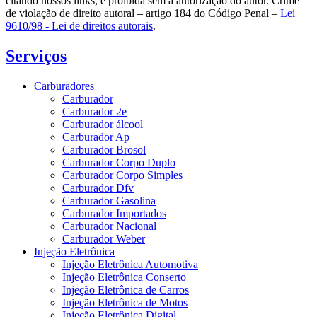
citando nossos links, é proibida sem a autorização do autor. Crime
de violação de direito autoral – artigo 184 do Código Penal –
Lei
9610/98 - Lei de direitos autorais
.
Serviços
Carburadores
Carburador
Carburador 2e
Carburador álcool
Carburador Ap
Carburador Brosol
Carburador Corpo Duplo
Carburador Corpo Simples
Carburador Dfv
Carburador Gasolina
Carburador Importados
Carburador Nacional
Carburador Weber
Injeção Eletrônica
Injeção Eletrônica Automotiva
Injeção Eletrônica Conserto
Injeção Eletrônica de Carros
Injeção Eletrônica de Motos
Injeção Eletrônica Digital