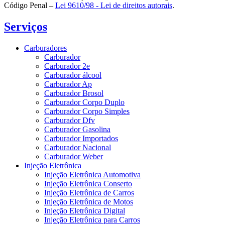
Código Penal –
Lei 9610/98 - Lei de direitos autorais
.
Serviços
Carburadores
Carburador
Carburador 2e
Carburador álcool
Carburador Ap
Carburador Brosol
Carburador Corpo Duplo
Carburador Corpo Simples
Carburador Dfv
Carburador Gasolina
Carburador Importados
Carburador Nacional
Carburador Weber
Injeção Eletrônica
Injeção Eletrônica Automotiva
Injeção Eletrônica Conserto
Injeção Eletrônica de Carros
Injeção Eletrônica de Motos
Injeção Eletrônica Digital
Injeção Eletrônica para Carros